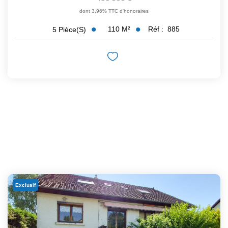
dont 3,96% TTC d'honoraires
110
M²
Réf :
885
5
Pièce(s)
Exclusif