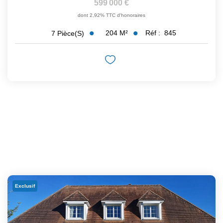
599 000 €
dont 2,92% TTC d'honoraires
204
M²
Réf :
845
7
Pièce(s)
Exclusif