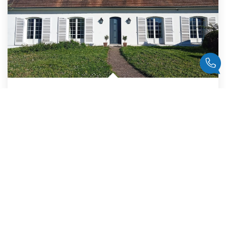
Maison Taverny 10 Pièce(s) 263 M2
,
Taverny
739 000 €
dont 3,79% TTC d'honoraires
263
M²
Réf :
840
10
Pièce(s)