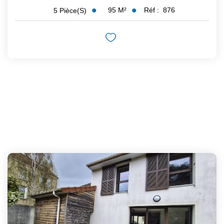
95
M²
Réf :
876
5
Pièce(s)