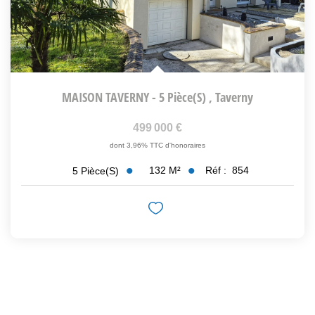
MAISON TAVERNY - 5 Pièce(s)
,
Taverny
499 000 €
dont 3,96% TTC d'honoraires
132
M²
Réf :
854
5
Pièce(s)