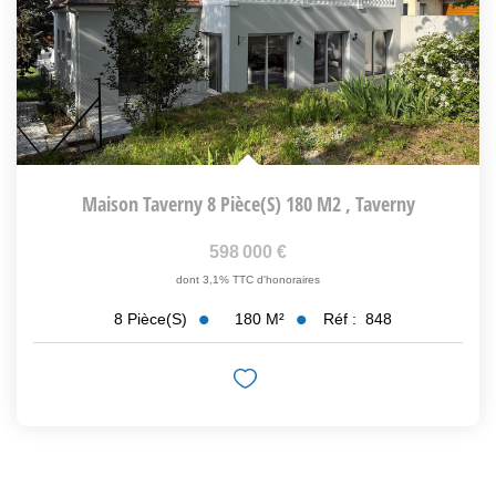
Maison Taverny 8 Pièce(s) 180 M2
,
Taverny
598 000 €
dont 3,1% TTC d'honoraires
180
M²
Réf :
848
8
Pièce(s)