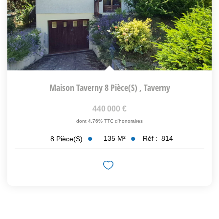
Maison Taverny 8 Pièce(s)
,
Taverny
440 000 €
dont 4,76% TTC d'honoraires
135
M²
Réf :
814
8
Pièce(s)