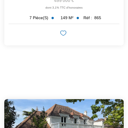
499 000 €
dont 3,1% TTC d'honoraires
149
M²
Réf :
865
7
Pièce(s)