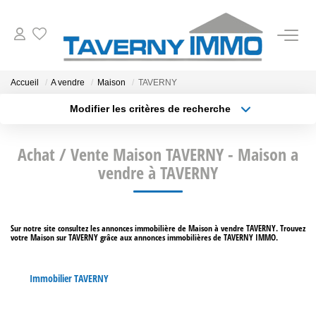
VENTES
Accueil
A vendre
Maison
TAVERNY
Modifier les critères de recherche
ESTIMATION
Type de transaction
Localisation
Acheter
Localisation
Achat / Vente Maison TAVERNY - Maison a
Type de bien
OUTILS
Sélectionnez...
vendre à TAVERNY
Surface min
NOTRE AGENCE
Plus de critères
Budget max
Sur notre site consultez les annonces immobilière de Maison à vendre TAVERNY. Trouvez
votre Maison sur TAVERNY grâce aux annonces immobilières de TAVERNY IMMO.
Créer une alerte
CONTACT
Immobilier TAVERNY