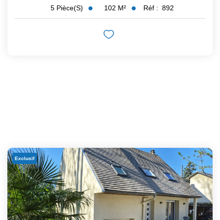
102
M²
Réf :
892
5
Pièce(s)
Exclusif