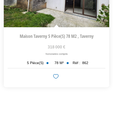
Maison Taverny 5 Pièce(s) 78 M2
,
Taverny
318 000 €
honoraires compris
78
M²
Réf :
862
5
Pièce(s)