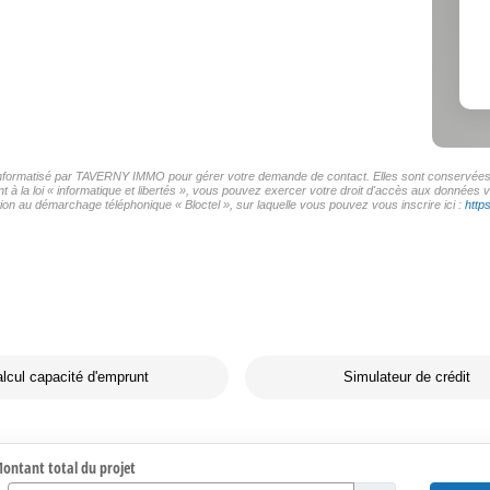
r informatisé par TAVERNY IMMO pour gérer votre demande de contact. Elles sont conservées po
t à la loi « informatique et libertés », vous pouvez exercer votre droit d'accès aux donnée
on au démarchage téléphonique « Bloctel », sur laquelle vous pouvez vous inscrire ici :
http
lcul capacité d'emprunt
Simulateur de crédit