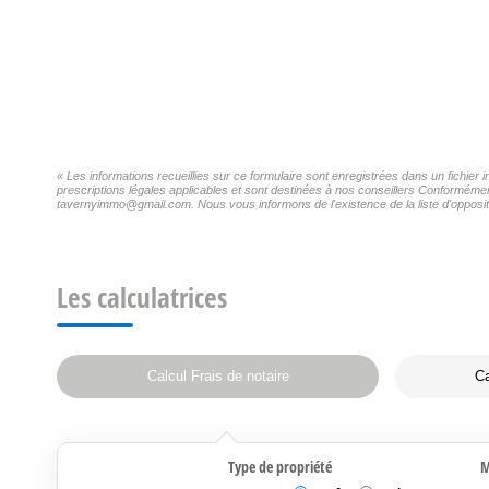
« Les informations recueillies sur ce formulaire sont enregistrées dans un fichie
prescriptions légales applicables et sont destinées à nos conseillers Conformémen
tavernyimmo@gmail.com. Nous vous informons de l'existence de la liste d'oppositi
Les calculatrices
Calcul Frais de notaire
Ca