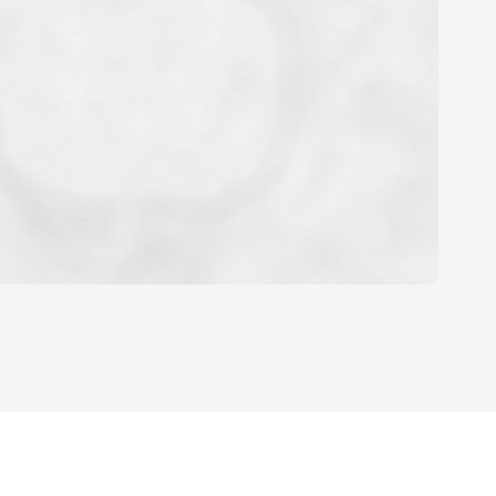
OYEN
'HABITATION
CE DE L'AÉROPORT :