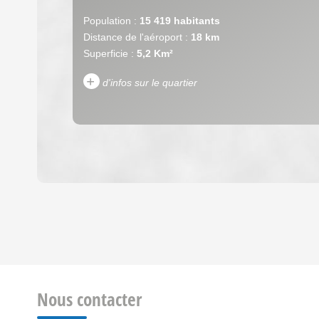
Population :
15 419 habitants
Distance de l'aéroport :
18 km
Superficie :
5,2 Km²
+
d'infos sur le quartier
DENSITÉ DE POPULATION
REVENU MENSUEL PAR MÉNAGE
Nous contacter
TAXE FONCIÈRE