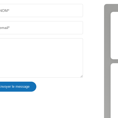
NOM*
RÉSULTATS DES LYCÉES
ECOLES
email*
COMMERCES
MÉDEC
nvoyer le message