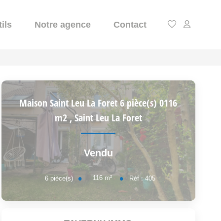
ils
Notre agence
Contact
Maison Saint Leu La Foret 6 pièce(s) 0116
m2
,
Saint Leu La Foret
Vendu
116
m²
6
pièce(s)
Réf :
405