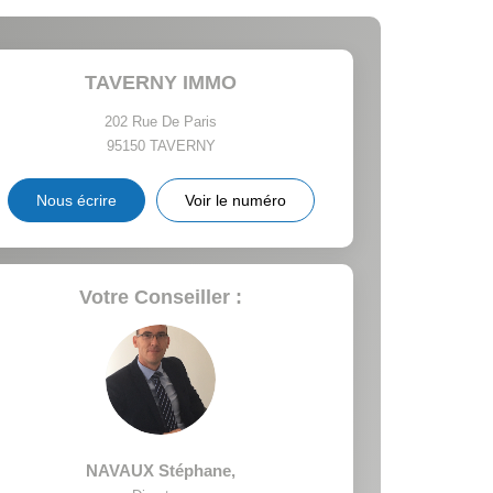
 ET CRÈCHES
TAVERNY IMMO
202 Rue De Paris
95150
TAVERNY
INS
Nous écrire
Voir le numéro
Votre Conseiller :
NAVAUX Stéphane
,