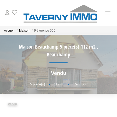
VENTES
Accueil
Maison
Référence 566
ESTIMATION
Maison Beauchamp 5 pièce(s) 112 m2
,
Beauchamp
OUTILS
Vendu
NOTRE AGENCE
5
pièce(s)
•
112
m²
•
Réf : 566
CONTACT
Vendu