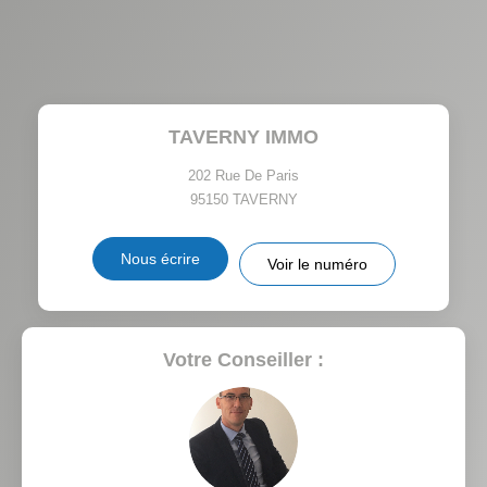
AGE MOYEN
REVENU MENSUEL PAR
MÉNAGE
TAUX DE PROPRIÉTAIRES
TAUX D'HABITATION
TAVERNY IMMO
TAXE FONCIÈRE
PART DES MÉNAGES SANS
VOITURE
202 Rue De Paris
95150
TAVERNY
DISTANCE DE L'AÉROPORT :
SUPERFICIE :
Nous écrire
Voir le numéro
RÉSULTATS DES LYCÉES
ECOLES ET CRÈCHES
RESTAURANTS ET CAFÉS
COMMERCES
Votre Conseiller :
MÉDECINS