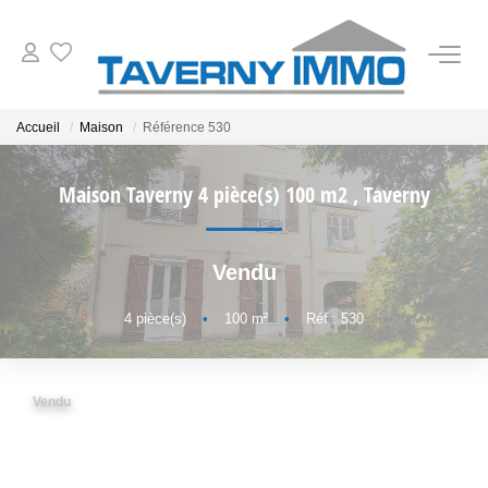
VENTES
Accueil
Maison
Référence 530
ESTIMATION
Maison Taverny 4 pièce(s) 100 m2
,
Taverny
OUTILS
Vendu
NOTRE AGENCE
4
pièce(s)
•
100
m²
•
Réf : 530
CONTACT
Vendu