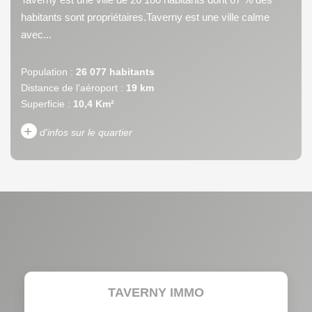
habitants sont propriétaires.Taverny est une ville calme
avec...
Population :
26 077 habitants
Distance de l'aéroport :
19 km
Superficie :
10,4 Km²
+
d'infos sur le quartier
DENSITÉ DE POPULATION
ENFANTS ET ADOLESCENTS
AGE MOYEN
REVENU MENSUEL PAR
MÉNAGE
TAUX DE PROPRIÉTAIRES
TAUX D'HABITATION
TAVERNY IMMO
TAXE FONCIÈRE
PART DES MÉNAGES SANS