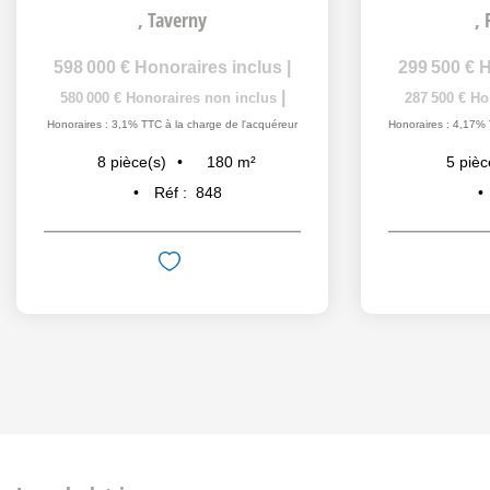
,
Taverny
,
598 000 €
Honoraires inclus
|
299 500 €
H
|
580 000 €
Honoraires non inclus
287 500 €
Ho
Honoraires : 3,1% TTC à la charge de l'acquéreur
Honoraires : 4,17% 
180
m²
8
pièce(s)
5
pièc
Réf :
848