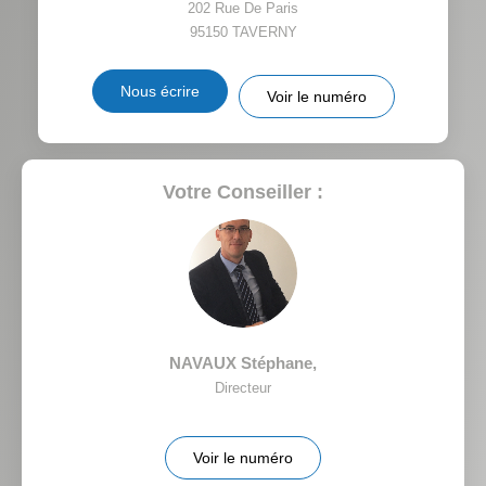
VOITURE
202 Rue De Paris
95150
TAVERNY
DISTANCE DE L'AÉROPORT :
SUPERFICIE :
Nous écrire
Voir le numéro
RÉSULTATS DES LYCÉES
ECOLES ET CRÈCHES
RESTAURANTS ET CAFÉS
COMMERCES
Votre Conseiller :
MÉDECINS
NAVAUX Stéphane
,
Directeur
Voir le numéro