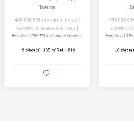
,
Bessancourt
299 000 €
H
285 000 €
Ho
795 000 €
Honoraires inclus
|
Honoraires : 4,91% 
|
770 000 €
Honoraires non inclus
Honoraires : 3,25% TTC à la charge de l'acquéreur
2
pièce(
10
pièce(s)
328
m²
Réf :
886