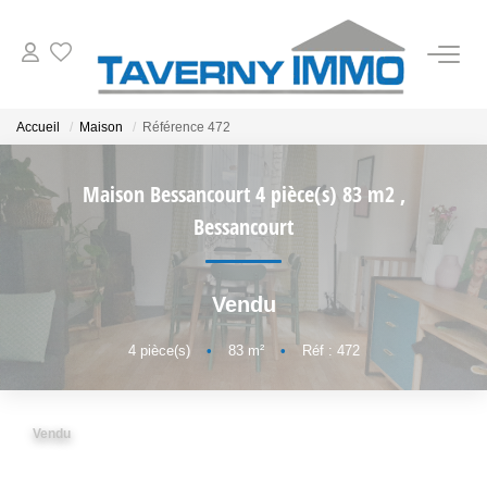
VENTES
Accueil
Maison
Référence 472
ESTIMATION
Maison Bessancourt 4 pièce(s) 83 m2
,
Bessancourt
OUTILS
Vendu
NOTRE AGENCE
4
pièce(s)
•
83
m²
•
Réf : 472
CONTACT
Vendu