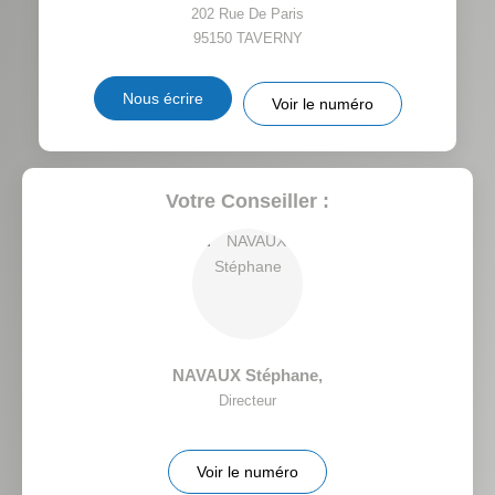
VOITURE
202 Rue De Paris
95150
TAVERNY
DISTANCE DE L'AÉROPORT :
SUPERFICIE :
Nous écrire
Voir le numéro
RÉSULTATS DES LYCÉES
ECOLES ET CRÈCHES
RESTAURANTS ET CAFÉS
COMMERCES
Votre Conseiller :
MÉDECINS
NAVAUX Stéphane
,
Directeur
Voir le numéro