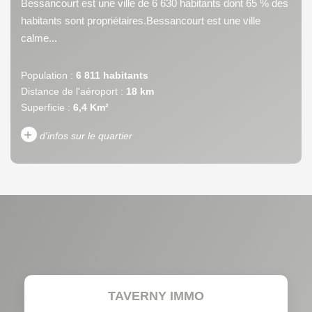
Bessancourt est une ville de 6 630 habitants dont 65 % des
habitants sont propriétaires.Bessancourt est une ville
calme...
Population :
6 811 habitants
Distance de l'aéroport :
18 km
Superficie :
6,4 Km²
+
d'infos sur le quartier
DENSITÉ DE POPULATION
ENFANTS ET ADOLESCENTS
AGE MOYEN
REVENU MENSUEL PAR
MÉNAGE
TAUX DE PROPRIÉTAIRES
TAUX D'HABITATION
TAVERNY IMMO
TAXE FONCIÈRE
PART DES MÉNAGES SANS