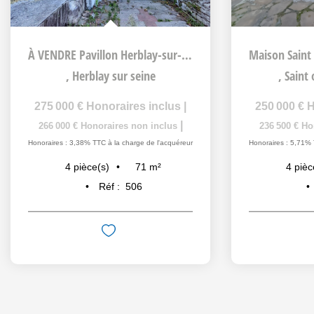
À VENDRE Pavillon Herblay-sur-Seine
,
Herblay sur seine
,
Saint
275 000 €
Honoraires inclus
|
250 000 €
H
|
266 000 €
Honoraires non inclus
236 500 €
Ho
Honoraires : 3,38% TTC à la charge de l'acquéreur
Honoraires : 5,71% 
71
m²
4
pièce(s)
4
pièc
Réf :
506