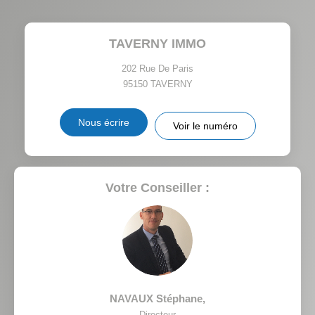
TAUX DE PROPRIÉTAIRES
TAUX D'HABITATION
TAVERNY IMMO
TAXE FONCIÈRE
PART DES MÉNAGES SANS
VOITURE
202 Rue De Paris
95150
TAVERNY
DISTANCE DE L'AÉROPORT :
SUPERFICIE :
Nous écrire
Voir le numéro
RÉSULTATS DES LYCÉES
ECOLES ET CRÈCHES
RESTAURANTS ET CAFÉS
COMMERCES
Votre Conseiller :
MÉDECINS
NAVAUX Stéphane
,
Directeur