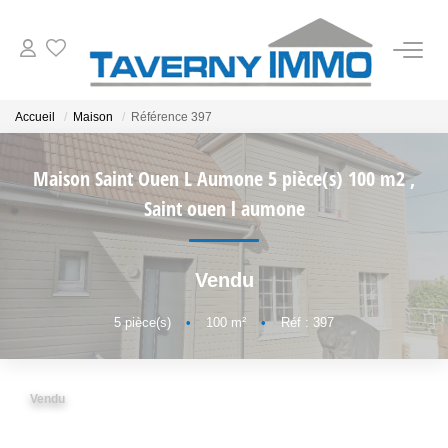
VENTES
Accueil
Maison
Référence 397
ESTIMATION
Maison Saint Ouen L Aumone 5 pièce(s) 100 m2
,
Saint ouen l aumone
OUTILS
Vendu
NOTRE AGENCE
5
pièce(s)
•
100
m²
•
Réf : 397
CONTACT
Vendu