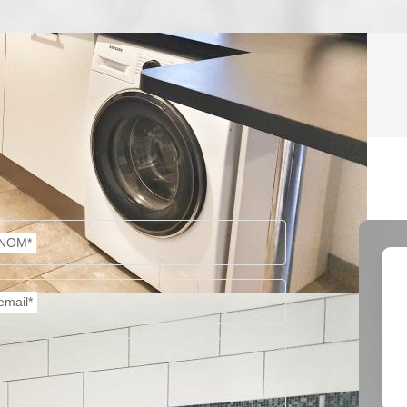
ENFANTS ET ADOLESCENTS
AGE M
TAUX DE PROPRIÉTAIRES
TAUX D
PART DES MÉNAGES SANS VOITURE
DISTAN
NOM*
RÉSULTATS DES LYCÉES
ECOLES
email*
COMMERCES
MÉDEC