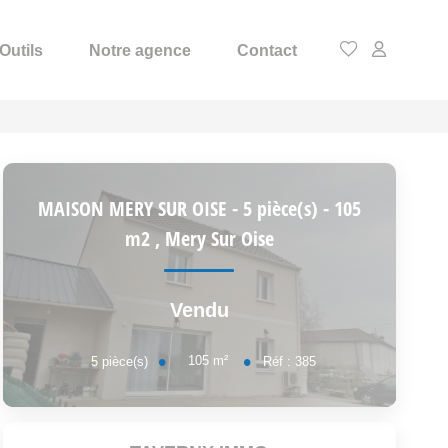
Outils
Notre agence
Contact
MAISON MERY SUR OISE - 5 pièce(s) - 105
m2
,
Mery Sur Oise
Vendu
105
m²
5
pièce(s)
Réf :
385