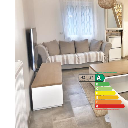
Mery Sur Oise
Au sein d'un quartier pavillonnaire et calme. nous vous prop
cuisine US équipée, chambre avec salle d'eau et wc. A l'étag
édifié sur un agréable terrain clos de 585 m². Decoration soi
honoraires de 4.10% TTC à la charge de l'acquéreur calculé s
Diagnostics énergétiques