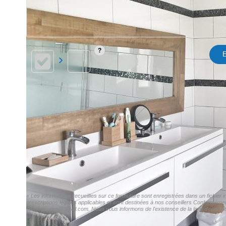
E
« Les informations recueillies sur ce formulaire sont enregistrées dans un fichie
prescriptions légales applicables et sont destinées à nos conseillers Conformémen
tavernyimmo@gmail.com. Nous vous informons de l'existence de la liste d'oppositi