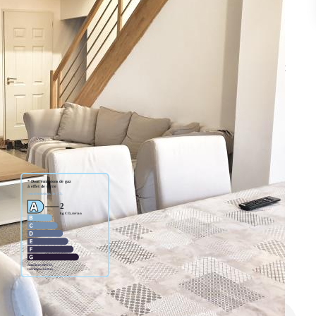
osons ce pavillon de 2018 comprenant : Entréé, séjour double,
e : Palier, 3 chambres, salle de bains avec wc. Garage. Le tout
gnée. Aucun travaux à prévoir. Prix 432 000 euros dont
ur le prix net vendeur. Prix hors honoraires : 415 000 euros