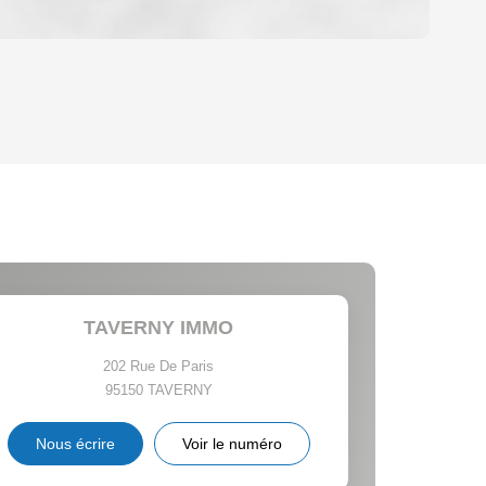
OYEN
'HABITATION
CE DE L'AÉROPORT :
 ET CRÈCHES
TAVERNY IMMO
202 Rue De Paris
95150
TAVERNY
INS
Nous écrire
Voir le numéro