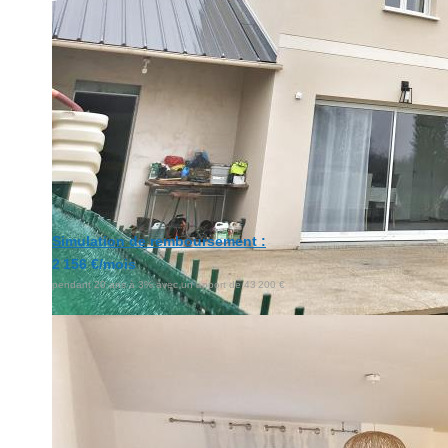
Simulation de remboursement :
2 156 €/mois
pendant 20 ans à 3% avec un apport de 43 200 €
Description
Réf : 385
Sous Compromis de Vente