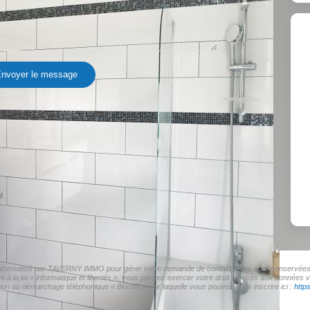
nvoyer le message
r informatisé par TAVERNY IMMO pour gérer votre demande de contact. Elles sont conservées po
t à la loi « informatique et libertés », vous pouvez exercer votre droit d'accès aux donnée
on au démarchage téléphonique « Bloctel », sur laquelle vous pouvez vous inscrire ici :
http