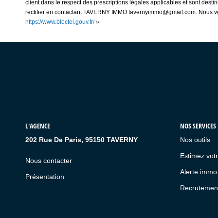
client dans le respect des prescriptions légales applicables et sont dest
rectifier en contactant TAVERNY IMMO tavernyimmo@gmail.com. Nous vous i
https://www.bloctel.gouv.fr/
»
L'AGENCE
NOS SERVICES
202 Rue De Paris, 95150 TAVERNY
Nos outils
Estimez votr
Nous contacter
Alerte immo
Présentation
Recrutemen