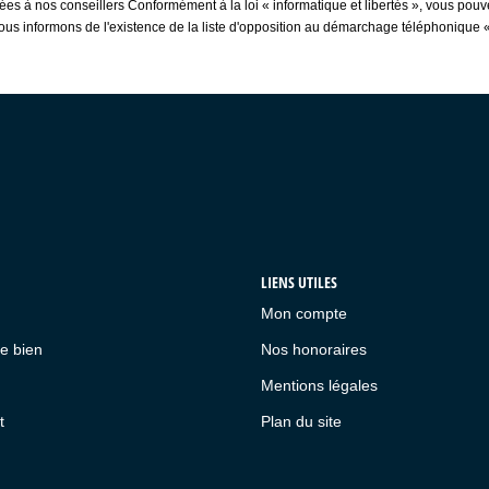
inées à nos conseillers Conformément à la loi « informatique et libertés », vous pou
nformons de l'existence de la liste d'opposition au démarchage téléphonique « Blo
LIENS UTILES
Mon compte
e bien
Nos honoraires
Mentions légales
t
Plan du site